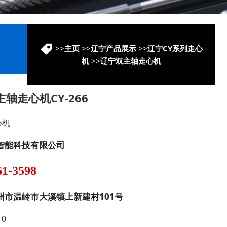
>>
主页
>>
辽宁产品展示
>>
辽宁CY系列走心
机
>>
辽宁双主轴走心机
轴走心机CY-266
心机
智能科技有限公司
61-3598
州市温岭市大溪镇上新建村101号
10